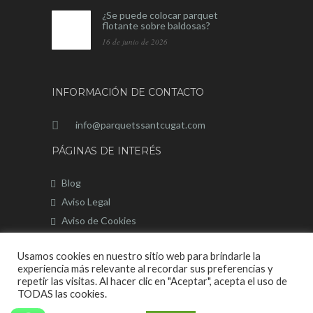
¿Se puede colocar parquet
flotante sobre baldosas?
16 de junio de 2026
INFORMACIÓN DE CONTACTO
info@parquetssantcugat.com
PÁGINAS DE INTERÉS
Blog
Aviso Legal
Aviso de Cookies
Mapa del sitio
Usamos cookies en nuestro sitio web para brindarle la
experiencia más relevante al recordar sus preferencias y
repetir las visitas. Al hacer clic en "Aceptar", acepta el uso de
TODAS las cookies.
Página Web desarrollada por © 2020 |