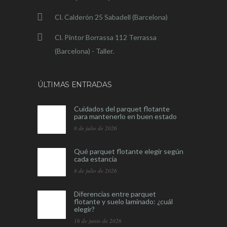
Cl. Calderón 25 Sabadell (Barcelona)
Cl. Pintor Borrassa 112 Terrassa
(Barcelona) - Taller.
ÚLTIMAS ENTRADAS
Cuidados del parquet flotante
para mantenerlo en buen estado
8 de julio de 2026
Qué parquet flotante elegir según
cada estancia
8 de julio de 2026
Diferencias entre parquet
flotante y suelo laminado: ¿cuál
elegir?
16 de junio de 2026