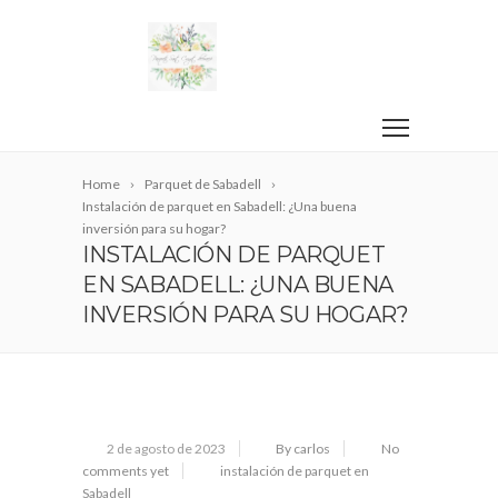
Home
Parquet de Sabadell
Instalación de parquet en Sabadell: ¿Una buena
inversión para su hogar?
INSTALACIÓN DE PARQUET
EN SABADELL: ¿UNA BUENA
INVERSIÓN PARA SU HOGAR?
2 de agosto de 2023
By carlos
No
comments yet
instalación de parquet en
Sabadell