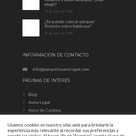
elegir?
16 de junio de 2026
¿Se puede colocar parquet
flotante sobre baldosas?
16 de junio de 2026
INFORMACIÓN DE CONTACTO
info@parquetssantcugat.com
PÁGINAS DE INTERÉS
Blog
Aviso Legal
Aviso de Cookies
Mapa del sitio
Usamos cookies en nuestro sitio web para brindarle la
experiencia más relevante al recordar sus preferencias y
repetir las visitas. Al hacer clic en "Aceptar", acepta el uso de