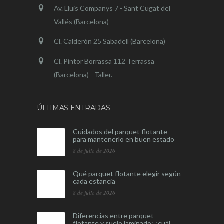
Av. Lluis Companys 7 - Sant Cugat del
Vallés (Barcelona)
Cl. Calderón 25 Sabadell (Barcelona)
Cl. Pintor Borrassa 112 Terrassa
(Barcelona) - Taller.
ÚLTIMAS ENTRADAS
Cuidados del parquet flotante
para mantenerlo en buen estado
8 de julio de 2026
Qué parquet flotante elegir según
cada estancia
8 de julio de 2026
Diferencias entre parquet
flotante y suelo laminado: ¿cuál