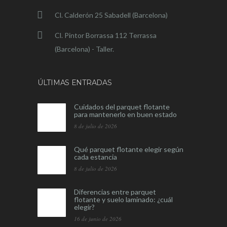
Cl. Calderón 25 Sabadell (Barcelona)
Cl. Pintor Borrassa 112 Terrassa
(Barcelona) - Taller.
ÚLTIMAS ENTRADAS
Cuidados del parquet flotante
para mantenerlo en buen estado
8 de julio de 2026
Qué parquet flotante elegir según
cada estancia
8 de julio de 2026
Diferencias entre parquet
flotante y suelo laminado: ¿cuál
elegir?
16 de junio de 2026