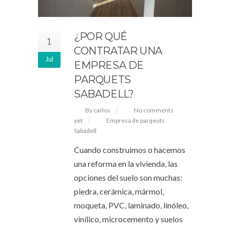
¿POR QUÉ
1
CONTRATAR UNA
Jul
EMPRESA DE
PARQUETS
SABADELL?
By carlos
No comments
yet
Empresa de parqeuts
Sabadell
Cuando construimos o hacemos
una reforma en la vivienda, las
opciones del suelo son muchas:
piedra, cerámica, mármol,
moqueta, PVC, laminado, linóleo,
vinílico, microcemento y suelos