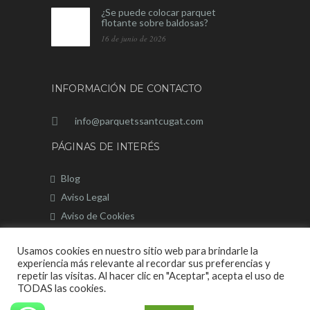
¿Se puede colocar parquet
flotante sobre baldosas?
16 de junio de 2026
INFORMACIÓN DE CONTACTO
info@parquetssantcugat.com
PÁGINAS DE INTERÉS
Blog
Aviso Legal
Aviso de Cookies
Mapa del sitio
Usamos cookies en nuestro sitio web para brindarle la
experiencia más relevante al recordar sus preferencias y
repetir las visitas. Al hacer clic en "Aceptar", acepta el uso de
TODAS las cookies.
Página Web desarrollada por © 2020 |