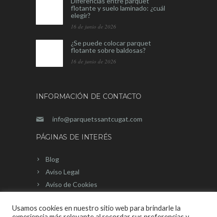
Diferencias entre parquet
flotante y suelo laminado: ¿cuál
elegir?
16 de junio de 2026
¿Se puede colocar parquet
flotante sobre baldosas?
16 de junio de 2026
INFORMACIÓN DE CONTACTO
info@parquetssantcugat.com
PÁGINAS DE INTERÉS
Blog
Aviso Legal
Aviso de Cookies
Mapa del sitio
Usamos cookies en nuestro sitio web para brindarle la
experiencia más relevante al recordar sus preferencias y