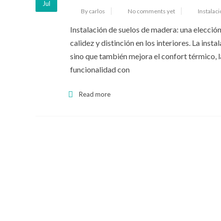
Jul
By carlos
No comments yet
Instalac
Instalación de suelos de madera: una elecció
calidez y distinción en los interiores. La ins
sino que también mejora el confort térmico, l
funcionalidad con
Read more