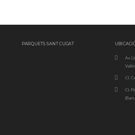
PARQUETS SANT CUGAT
UBICACI
Av. L
Vallé
Cl. C
Cl. P
(Barc