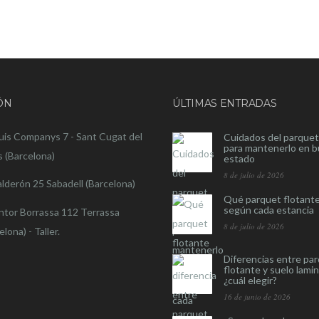
ÓN
ÚLTIMAS ENTRADAS
luis Companys 7 - Sant Cugat del
Cuidados del parquet
para mantenerlo en 
s (Barcelona)
estado
8 de julio de 2026
alderón 25 Sabadell (Barcelona)
Qué parquet flotante
según cada estancia
intor Borrassa 112 Terrassa
8 de julio de 2026
elona) - Taller.
Diferencias entre pa
flotante y suelo lami
¿cuál elegir?
16 de junio de 2026