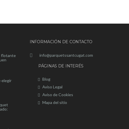
INFORMACIÓN DE CONTACTO
info@parquetssantcugat.com
 flotante
buen
PÁGINAS DE INTERÉS
Blog
 elegir
Aviso Legal
Aviso de Cookies
Mapa del sitio
rquet
nado: