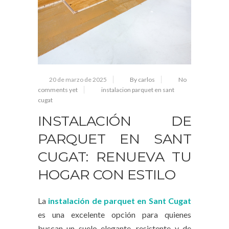
20 de marzo de 2025
By carlos
No
comments yet
instalacion parquet en sant
cugat
INSTALACIÓN DE
PARQUET EN SANT
CUGAT: RENUEVA TU
HOGAR CON ESTILO
La
instalación de parquet en Sant Cugat
es una excelente opción para quienes
buscan un suelo elegante, resistente y de