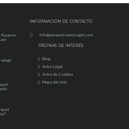
INFORMACIÓN DE CONTACTO
info@parquetssantcugat.com
 flotante
buen
PÁGINAS DE INTERÉS
Blog
 elegir
Aviso Legal
Aviso de Cookies
Mapa del sitio
rquet
nado:
rquet
sas?