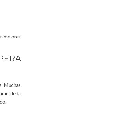
en mejores
PERA
os. Muchas
icie de la
do.