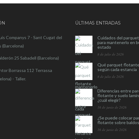
ÓN
ÚLTIMAS ENTRADAS
luis Companys 7 - Sant Cugat del
Cuidados del parquet
para mantenerlo en 
s (Barcelona)
estado
8 de julio de 2026
alderón 25 Sabadell (Barcelona)
Qué parquet flotante
según cada estancia
intor Borrassa 112 Terrassa
8 de julio de 2026
elona) - Taller.
Diferencias entre pa
flotante y suelo lami
¿cuál elegir?
16 de junio de 2026
¿Se puede colocar pa
flotante sobre baldo
16 de junio de 2026