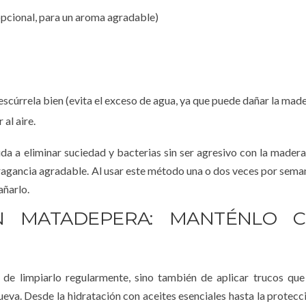
(opcional, para un aroma agradable)
cúrrela bien (evita el exceso de agua, ya que puede dañar la made
al aire.
a a eliminar suciedad y bacterias sin ser agresivo con la madera
 fragancia agradable. Al usar este método una o dos veces por sema
añarlo.
N MATADEPERA: MANTÉNLO 
 de limpiarlo regularmente, sino también de aplicar trucos qu
ueva. Desde la hidratación con aceites esenciales hasta la protecc