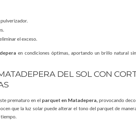
 pulverizador.
s.
eliminar el exceso.
adepera
en condiciones óptimas, aportando un brillo natural si
MATADEPERA DEL SOL CON CORT
AS
aste prematuro en el
parquet en Matadepera,
provocando decol
en que la luz solar puede alterar el tono del parquet de manera
 tiempo.