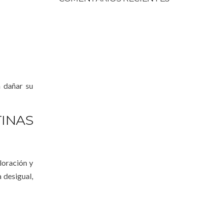
n dañar su
INAS
oración y
 desigual,