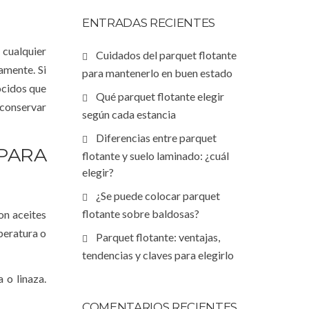
ENTRADAS RECIENTES
 cualquier
Cuidados del parquet flotante
amente. Si
para mantenerlo en buen estado
ocidos que
Qué parquet flotante elegir
 conservar
según cada estancia
Diferencias entre parquet
 PARA
flotante y suelo laminado: ¿cuál
elegir?
¿Se puede colocar parquet
flotante sobre baldosas?
on aceites
peratura o
Parquet flotante: ventajas,
tendencias y claves para elegirlo
 o linaza.
COMENTARIOS RECIENTES