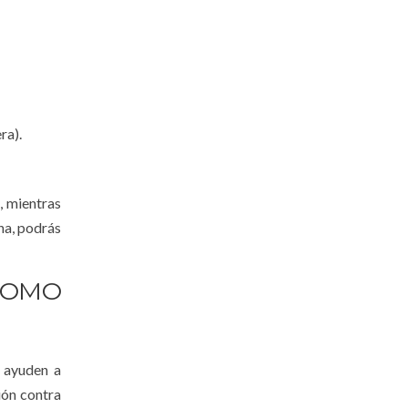
ra).
, mientras
na, podrás
COMO
e ayuden a
ión contra