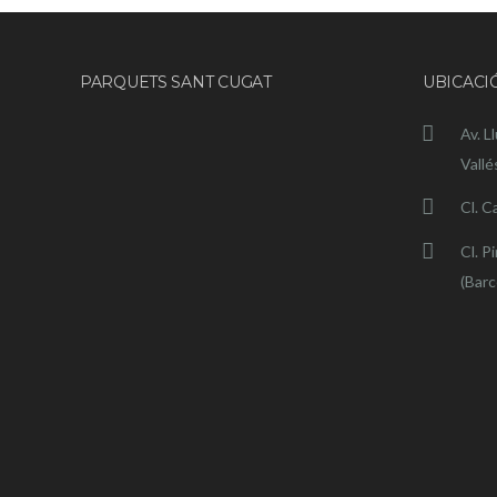
PARQUETS SANT CUGAT
UBICACI
Av. L
Vallé
Cl. C
Cl. P
(Barc