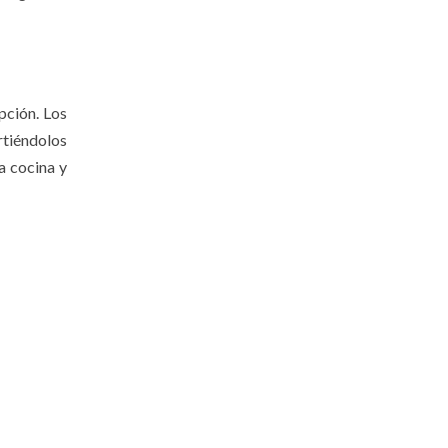
pción. Los
rtiéndolos
a cocina y