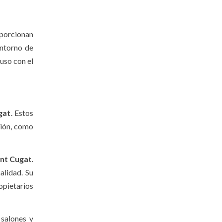
oporcionan
entorno de
uso con el
gat
. Estos
ción, como
ant Cugat
.
alidad. Su
opietarios
 salones y