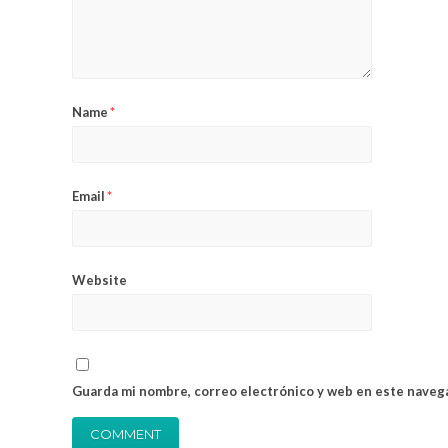
Vallé
Cl. C
Cl. P
(Barc
Página Web desarrollada por © 2020 |
OnlineValles