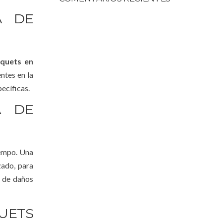
A DE
quets en
ntes en la
ecíficas.
A DE
iempo. Una
zado, para
o de daños
UETS