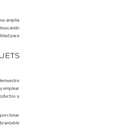
na amplia
n buscando
lidad para
UETS
emuestre
 y emplear
roductos y
porcionar
ebrantable