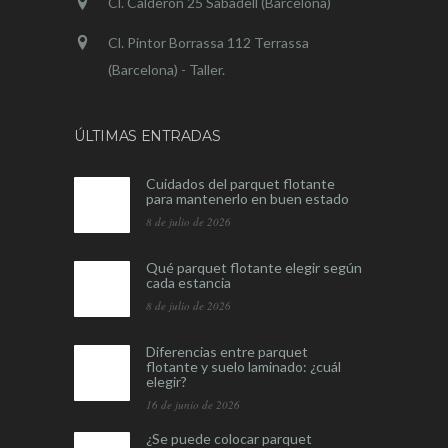
Cl. Calderón 25 Sabadell (Barcelona)
Cl. Pintor Borrassa 112 Terrassa
(Barcelona) - Taller.
ÚLTIMAS ENTRADAS
Cuidados del parquet flotante
para mantenerlo en buen estado
8 de julio de 2026
Qué parquet flotante elegir según
cada estancia
8 de julio de 2026
Diferencias entre parquet
flotante y suelo laminado: ¿cuál
elegir?
16 de junio de 2026
¿Se puede colocar parquet