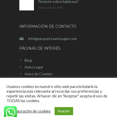
flotante sobre baldosas?
16 de junio de 2026
INFORMACIÓN DE CONTACTO
info@parquetssantcugat.com
PÁGINAS DE INTERÉS
Blog
Aviso Legal
Aviso de Cookies
Mapa del sitio
Usamos cookies en nuestro sitio web para brindarle la
experiencia más relevante al recordar sus preferencias y
repetir las visitas. Al hacer clic en "Aceptar", acepta el uso de
TODAS las cookies.
Página Web desarrollada por © 2020 |
Configuración de cookies
Aceptar
OnlineValles