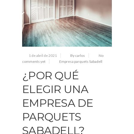
1 de abril de 2021
By carlos
No
comments yet
Empresa parquets Sabadell
¿POR QUÉ
ELEGIR UNA
EMPRESA DE
PARQUETS
SABADELL?