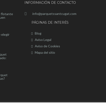
INFORMACIÓN DE CONTACTO
info@parquetssantcugat.com
 flotante
buen
PÁGINAS DE INTERÉS
Blog
 elegir
Aviso Legal
Aviso de Cookies
Mapa del sitio
rquet
nado:
rquet
sas?