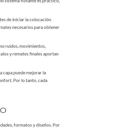
l sistema flotante es práctico,
es de iniciar la colocación.
 remates necesarios para obtener
mo ruidos, movimientos,
alos y remates finales aportan
a capa puede mejorar la
nfort. Por lo tanto, cada
LO
idades, formatos y diseños. Por