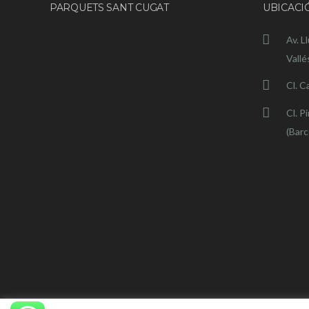
PARQUETS SANT CUGAT
UBICACI
Av. L
Vallé
Cl. C
Cl. P
(Barc