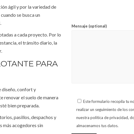
ión ágil y por la variedad de
l cuando se busca un
.
Mensaje (optional)
tadas a cada proyecto. Por lo
tancia, el tránsito diario, la
r.
LOTANTE PARA
 diseño, confort y
te renovar el suelo de manera
Este formulario recopila tu 
sté bien preparada.
realizar un seguimiento de los c
orios, pasillos, despachos y
nuestra política de privacidad,
s más acogedores sin
almacenamos tus datos.