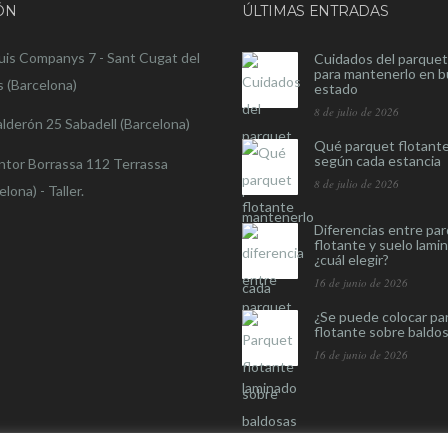
ÓN
ÚLTIMAS ENTRADAS
luis Companys 7 - Sant Cugat del
Cuidados del parquet
para mantenerlo en 
s (Barcelona)
estado
8 de julio de 2026
alderón 25 Sabadell (Barcelona)
Qué parquet flotante
según cada estancia
intor Borrassa 112 Terrassa
8 de julio de 2026
elona) - Taller.
Diferencias entre pa
flotante y suelo lami
¿cuál elegir?
16 de junio de 2026
¿Se puede colocar pa
flotante sobre baldo
16 de junio de 2026