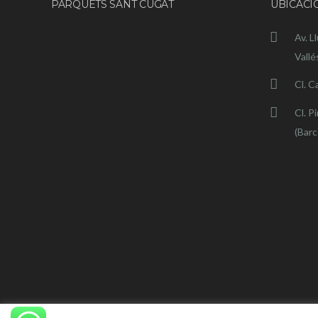
PARQUETS SANT CUGAT
UBICACI
Av. L
Vallé
Cl. C
Cl. P
(Barc