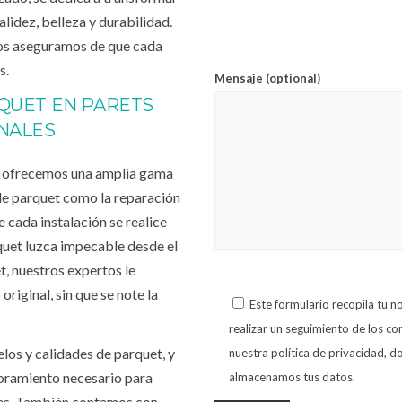
lidez, belleza y durabilidad.
nos aseguramos de que cada
s.
Mensaje (optional)
RQUET EN PARETS
ONALES
, ofrecemos una amplia gama
 de parquet como la reparación
cada instalación se realice
quet luzca impecable desde el
, nuestros expertos le
original, sin que se note la
Este formulario recopila tu 
realizar un seguimiento de los c
los y calidades de parquet, y
nuestra política de privacidad,
soramiento necesario para
almacenamos tus datos.
des. También contamos con