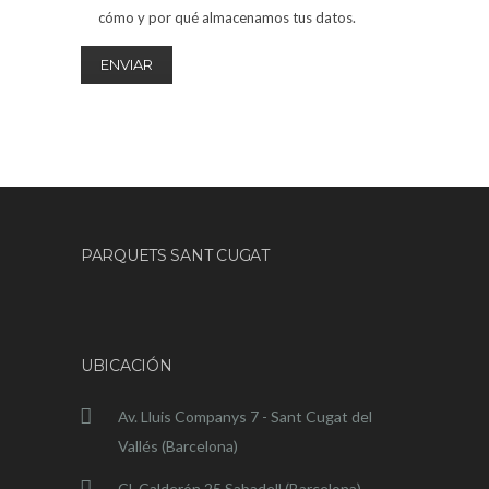
cómo y por qué almacenamos tus datos.
PARQUETS SANT CUGAT
UBICACIÓN
Av. Lluis Companys 7 - Sant Cugat del
Vallés (Barcelona)
Cl. Calderón 25 Sabadell (Barcelona)