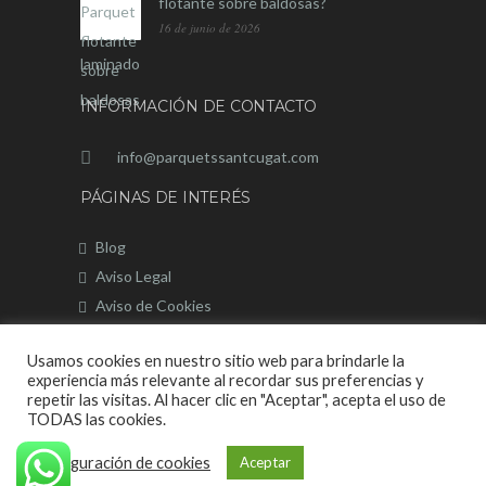
flotante sobre baldosas?
16 de junio de 2026
INFORMACIÓN DE CONTACTO
info@parquetssantcugat.com
PÁGINAS DE INTERÉS
Blog
Aviso Legal
Aviso de Cookies
Mapa del sitio
Usamos cookies en nuestro sitio web para brindarle la
experiencia más relevante al recordar sus preferencias y
repetir las visitas. Al hacer clic en "Aceptar", acepta el uso de
TODAS las cookies.
Página Web desarrollada por © 2020 |
Configuración de cookies
Aceptar
OnlineValles