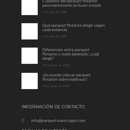
Cuidados del parquet flotante
para mantenerlo en buen estado
8 de julio de 2026
Qué parquet flotante elegir según
cada estancia
8 de julio de 2026
Diferencias entre parquet
flotante y suelo laminado: ¿cuál
elegir?
16 de junio de 2026
¿Se puede colocar parquet
flotante sobre baldosas?
16 de junio de 2026
INFORMACIÓN DE CONTACTO
info@parquetssantcugat.com